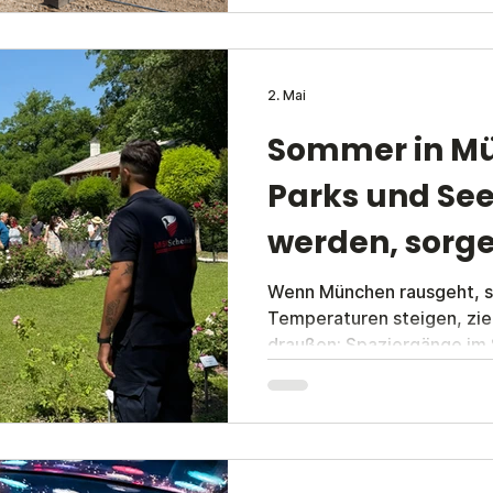
schnell einsatzbereit und 
2. Mai
Sommer in M
Parks und See
werden, sorge
Sicherheit
Wenn München rausgeht, si
Temperaturen steigen, zie
draußen: Spaziergänge im
entspannte Stunden an Se
Roseninsel. Was für viele 
gleichzeitig neue Herausf
hier kommt ein professione
Spiel. Die MSG Münchner S