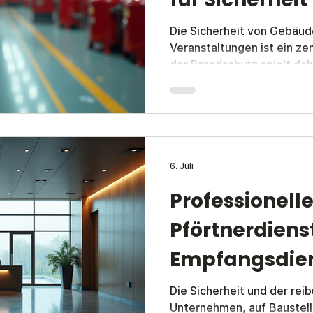
Die Sicherheit von Gebäud
Veranstaltungen ist ein ze
der Brandschutz spielt da
Rolle. Eine effektive Bra
vorbeugenden Brandschutz 
Reaktion im Ernstfall. In In
professionelle Brandwache
um Risiken zu minimieren 
Bedeutung von Brandschu
6. Juli
Brandschutz umfasst alle
Professionell
dienen,
Pförtnerdiens
Empfangsdien
Die Sicherheit und der rei
Unternehmen, auf Baustell