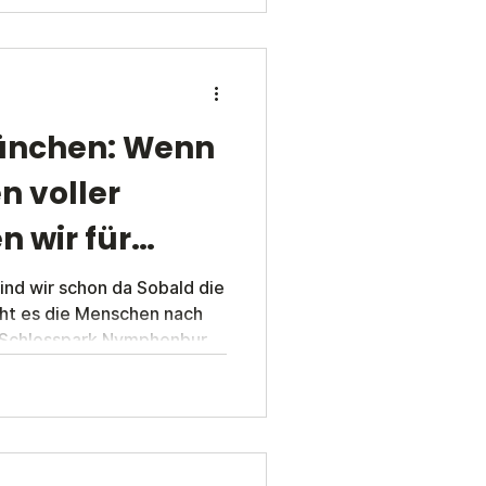
kosteneffizient.
ünchen: Wenn
n voller
n wir für
nd wir schon da Sobald die
ht es die Menschen nach
 Schlosspark Nymphenburg,
en oder Ausflüge zur
Erholung bedeutet, bringt
orderungen mit sich. Genau
ller Sicherheitsdienst ins
icherheitsgesellschaft mbH