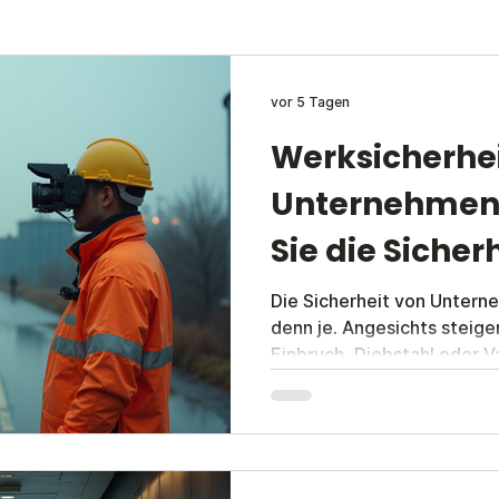
vor 5 Tagen
Werksicherhei
Unternehmen:
Sie die Sicherh
Unternehmen
Die Sicherheit von Untern
denn je. Angesichts steige
Werkschutz i
Einbruch, Diebstahl oder V
professioneller Werkschutz
Augsburg und Umgebung p
von maßgeschneiderten Si
speziell auf ihre Bedürfnis
diesem Beitrag erläutere i